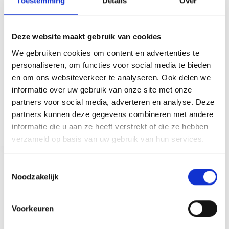
Toestemming
Details
Over
Deze website maakt gebruik van cookies
We gebruiken cookies om content en advertenties te
personaliseren, om functies voor social media te bieden
en om ons websiteverkeer te analyseren. Ook delen we
informatie over uw gebruik van onze site met onze
Auto start niet maar sleutel werkt wel? Ontdek de
partners voor social media, adverteren en analyse. Deze
oorzaken en slimme oplossingen bij
partners kunnen deze gegevens combineren met andere
SmartKeyDokter – snel en voordelig geregeld.
Norvell
4 september 2025
informatie die u aan ze heeft verstrekt of die ze hebben
verzameld op basis van uw gebruik van hun services.
T
Noodzakelijk
o
Contactsloten
e
Auto Start Niet Maar Sleutel Werkt Wel? 7 Slimme
s
Oplossingen!
Voorkeuren
t
e