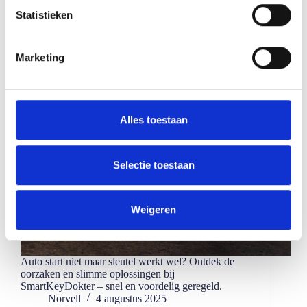
m
Statistieken
m
i
Marketing
n
g
s
s
Alles toestaan
e
l
e
Selectie toestaan
c
t
Weigeren
i
e
Auto start niet maar sleutel werkt wel? Ontdek de
oorzaken en slimme oplossingen bij
SmartKeyDokter – snel en voordelig geregeld.
Norvell
4 augustus 2025