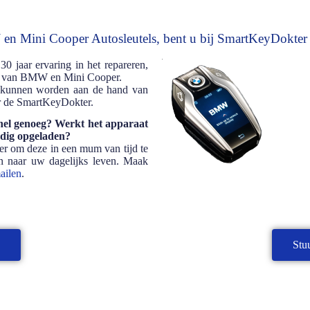
n Mini Cooper Autosleutels, bent u bij SmartKeyDokter bi
 jaar ervaring in het repareren,
els van BMW en Mini Cooper.
d kunnen worden aan de hand van
 de SmartKeyDokter.
nel genoeg? Werkt het apparaat
ledig opgeladen?
 om deze in een mum van tijd te
an naar uw dagelijks leven. Maak
ailen
.
u
Stu