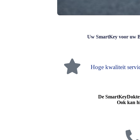
c
t
i
e
Uw SmartKey voor uw BM
Hoge kwaliteit servi
De SmartKeyDokter
Ook kan hi