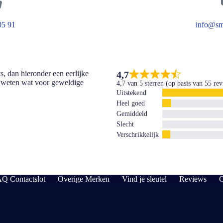
05 91
info@sm
4,7
s, dan hieronder een eerlijke
n weten wat voor geweldige
4,7 van 5 sterren (op basis van 55 re
Uitstekend
Heel goed
Gemiddeld
Slecht
Verschrikkelijk
Q Contactslot
Overige Merken
Vind je sleutel
Reviews
C