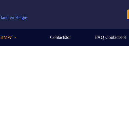
rland en België
BMW
Contactslot
FAQ Contactslot