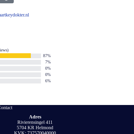
artkeydokter.nl
views)
87%
7%
0%
0%
6%
ontact
Adres
Rivierensingel 411
5704 KR Helmond
KVK: 737570040000