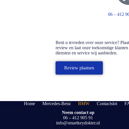
06 – 412 9
Bent u tevreden over onze service? Plaat
review en laat onze toekomstige klante
diensten en service wij aanbieden.
Review plaatsen
Home
Mercedes-Benz
BMW
Contactslot
FA
Neem contact op
06 – 412 905 91
info@smartkeydokter.nl