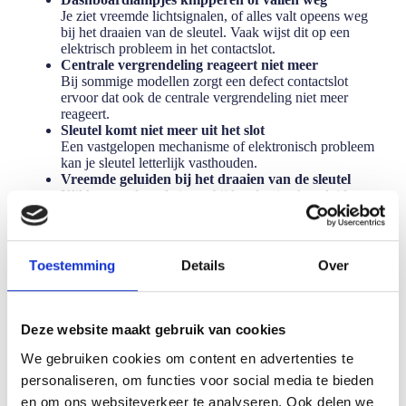
Je ziet vreemde lichtsignalen, of alles valt opeens weg
bij het draaien van de sleutel. Vaak wijst dit op een
elektrisch probleem in het contactslot.
Centrale vergrendeling reageert niet meer
Bij sommige modellen zorgt een defect contactslot
ervoor dat ook de centrale vergrendeling niet meer
reageert.
Sleutel komt niet meer uit het slot
Een vastgelopen mechanisme of elektronisch probleem
kan je sleutel letterlijk vasthouden.
Vreemde geluiden bij het draaien van de sleutel
Klikken, ratelen of piepen bij het draaien kan duiden op
slijtage of vervuiling van het contactslot.
Contactslot voelt los of draait te licht
Wanneer de sleutel opeens té soepel draait zonder
weerstand, kan dit duiden op interne slijtage van het
Toestemming
Details
Over
slotmechanisme.
Waarschuwingsmeldingen in het display
Bij moderne auto’s verschijnt soms direct een melding
als
“Steering lock defective”
of
“Key not recognized”
.
Deze website maakt gebruik van cookies
Dit is vaak een duidelijk teken dat het contactslot of de
We gebruiken cookies om content en advertenties te
elektronica erachter niet goed functioneert.
personaliseren, om functies voor social media te bieden
en om ons websiteverkeer te analyseren. Ook delen we