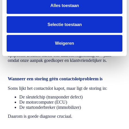
wij het
repareren en herprogrammeren
, wat sneller en
s
Alles toestaan
voordeliger is dan dealerprijzen.
e
👉 Bekijk ook:
Contactslot auto vervangen
l
e
Selectie toestaan
c
Waarom dealers ons inschakelen
t
Weigeren
i
Omdat wij met
ABRITES USA-diagnoseapparatuur
werken, kunnen wij problemen sneller en nauwkeuriger
e
opsporen. Dealers huren ons daarom regelmatig in – juist
omdat onze aanpak goedkoper en klantvriendelijker is.
Wanneer een storing géén contactslotprobleem is
Soms lijkt het contactslot kapot, maar ligt de storing in:
De sleutelchip (transponder defect)
De motorcomputer (ECU)
De startonderbreker (immobilizer)
Daarom is goede diagnose cruciaal.