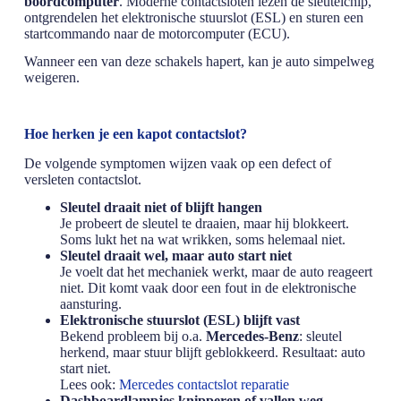
boordcomputer
. Moderne contactsloten lezen de sleutelchip,
ontgrendelen het elektronische stuurslot (ESL) en sturen een
startcommando naar de motorcomputer (ECU).
Wanneer een van deze schakels hapert, kan je auto simpelweg
weigeren.
Hoe herken je een kapot contactslot?
De volgende symptomen wijzen vaak op een defect of
versleten contactslot.
Sleutel draait niet of blijft hangen
Je probeert de sleutel te draaien, maar hij blokkeert.
Soms lukt het na wat wrikken, soms helemaal niet.
Sleutel draait wel, maar auto start niet
Je voelt dat het mechaniek werkt, maar de auto reageert
niet. Dit komt vaak door een fout in de elektronische
aansturing.
Elektronische stuurslot (ESL) blijft vast
Bekend probleem bij o.a.
Mercedes-Benz
: sleutel
herkend, maar stuur blijft geblokkeerd. Resultaat: auto
start niet.
Lees ook:
Mercedes contactslot reparatie
Dashboardlampjes knipperen of vallen weg