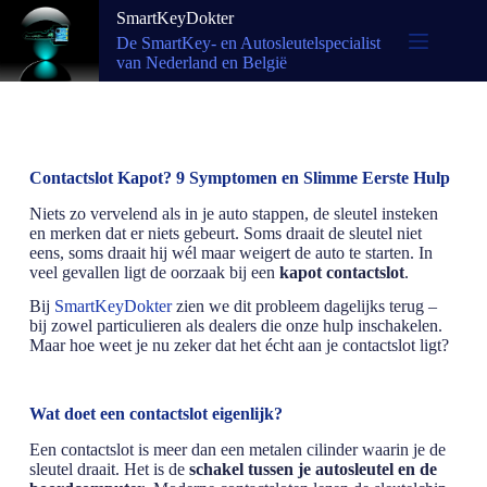
SmartKeyDokter
De SmartKey- en Autosleutelspecialist
van Nederland en België
Contactslot Kapot? 9 Symptomen en Slimme Eerste Hulp
Niets zo vervelend als in je auto stappen, de sleutel insteken
en merken dat er niets gebeurt. Soms draait de sleutel niet
eens, soms draait hij wél maar weigert de auto te starten. In
veel gevallen ligt de oorzaak bij een
kapot contactslot
.
Bij
SmartKeyDokter
zien we dit probleem dagelijks terug –
bij zowel particulieren als dealers die onze hulp inschakelen.
Maar hoe weet je nu zeker dat het écht aan je contactslot ligt?
Wat doet een contactslot eigenlijk?
Een contactslot is meer dan een metalen cilinder waarin je de
sleutel draait. Het is de
schakel tussen je autosleutel en de