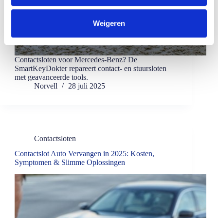
c
t
Weigeren
i
e
Contactsloten voor Mercedes-Benz? De
SmartKeyDokter repareert contact- en stuursloten
met geavanceerde tools.
Norvell
28 juli 2025
Contactsloten
Contactslot Auto Vervangen in 2025: Kosten,
Symptomen & Slimme Oplossingen