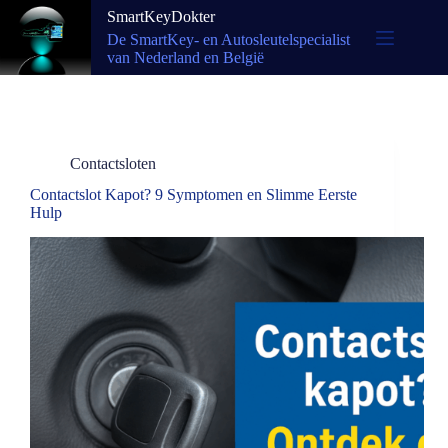
SmartKeyDokter
De SmartKey- en Autosleutelspecialist
van Nederland en België
Contactsloten
Contactslot Kapot? 9 Symptomen en Slimme Eerste
Hulp