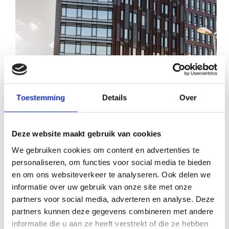
Toestemming
Details
Over
Deze website maakt gebruik van cookies
We gebruiken cookies om content en advertenties te
personaliseren, om functies voor social media te bieden
en om ons websiteverkeer te analyseren. Ook delen we
informatie over uw gebruik van onze site met onze
Auto start niet maar sleutel werkt wel? Ontdek de
partners voor social media, adverteren en analyse. Deze
oorzaken en slimme oplossingen bij
partners kunnen deze gegevens combineren met andere
SmartKeyDokter – snel en voordelig geregeld.
Norvell
4 augustus 2025
informatie die u aan ze heeft verstrekt of die ze hebben