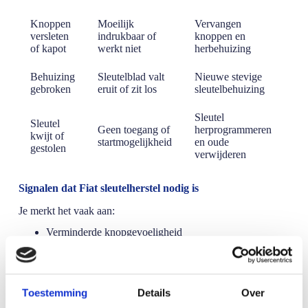
Knoppen
Moeilijk
Vervangen
versleten
indrukbaar of
knoppen en
of kapot
werkt niet
herbehuizing
Behuizing
Sleutelblad valt
Nieuwe stevige
gebroken
eruit of zit los
sleutelbehuizing
Sleutel
Sleutel
Geen toegang of
herprogrammeren
kwijt of
startmogelijkheid
en oude
gestolen
verwijderen
Signalen dat Fiat sleutelherstel nodig is
Je merkt het vaak aan:
Verminderde knopgevoeligheid
Sleutel werkt alleen als je hem hard indrukt
Centrale vergrendeling hapert
Startknop reageert niet meer
Dashboardsignalen zoals “Key not detected”
Toestemming
Details
Over
Wacht niet tot het volledig faalt. Tijdig Fiat sleutelherstel