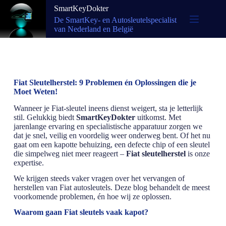
SmartKeyDokter
De SmartKey- en Autosleutelspecialist
van Nederland en België
Fiat Sleutelherstel: 9 Problemen én Oplossingen die je
Moet Weten!
Wanneer je Fiat-sleutel ineens dienst weigert, sta je letterlijk
stil. Gelukkig biedt
SmartKeyDokter
uitkomst. Met
jarenlange ervaring en specialistische apparatuur zorgen we
dat je snel, veilig en voordelig weer onderweg bent. Of het nu
gaat om een kapotte behuizing, een defecte chip of een sleutel
die simpelweg niet meer reageert –
Fiat sleutelherstel
is onze
expertise.
We krijgen steeds vaker vragen over het vervangen of
herstellen van Fiat autosleutels. Deze blog behandelt de meest
voorkomende problemen, én hoe wij ze oplossen.
Waarom gaan Fiat sleutels vaak kapot?