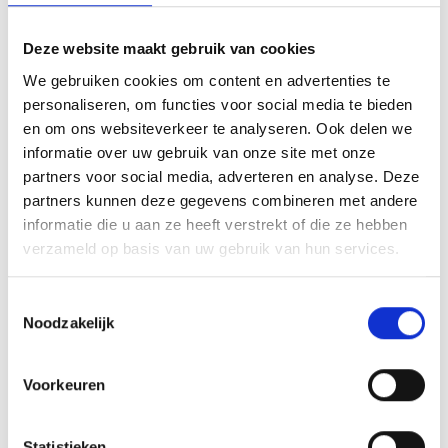
voorkomt stilstand én frustratie.
Transponderchip kapot? Geen paniek
Deze website maakt gebruik van cookies
Elke Fiat sleutel bevat een
transponderchip
, nodig om je
We gebruiken cookies om content en advertenties te
auto te starten. Als deze beschadigd is of niet goed
personaliseren, om functies voor social media te bieden
functioneert, herkent de auto je sleutel niet meer.
en om ons websiteverkeer te analyseren. Ook delen we
Bij
SmartKeyDokter
kunnen we deze chip vaak
uitlezen,
informatie over uw gebruik van onze site met onze
testen en herstellen
. Indien nodig vervangen we hem met een
partners voor social media, adverteren en analyse. Deze
werkend alternatief dat volledig geprogrammeerd wordt op
jouw Fiat.
partners kunnen deze gegevens combineren met andere
informatie die u aan ze heeft verstrekt of die ze hebben
Wat kost Fiat sleutelherstel gemiddeld?
verzameld op basis van uw gebruik van hun services.
De kosten hangen af van het probleem. Gemiddeld liggen de
kosten tussen de
€60 en €180
, afhankelijk van:
T
Soort sleutel (normaal vs keyless)
Noodzakelijk
o
Noodzaak tot coderen
Fysieke schade aan de behuizing
e
s
Bij ons
geen verassingen
: je krijgt vooraf een duidelijke
Voorkeuren
prijsopgave.
t
e
Sleutel kwijt? Wij kunnen je helpen zonder originele
sleutel
m
Statistieken