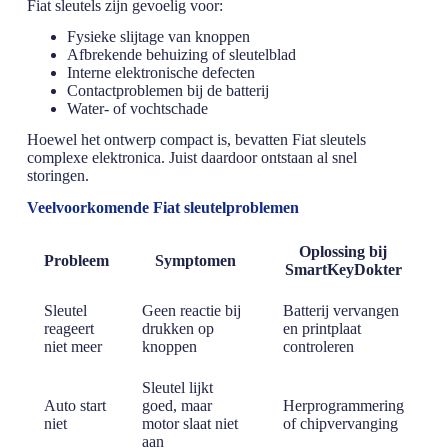
Fiat sleutels zijn gevoelig voor:
Fysieke slijtage van knoppen
Afbrekende behuizing of sleutelblad
Interne elektronische defecten
Contactproblemen bij de batterij
Water- of vochtschade
Hoewel het ontwerp compact is, bevatten Fiat sleutels
complexe elektronica. Juist daardoor ontstaan al snel
storingen.
Veelvoorkomende Fiat sleutelproblemen
Oplossing bij
Probleem
Symptomen
SmartKeyDokter
Sleutel
Geen reactie bij
Batterij vervangen
reageert
drukken op
en printplaat
niet meer
knoppen
controleren
Sleutel lijkt
Auto start
goed, maar
Herprogrammering
niet
motor slaat niet
of chipvervanging
aan